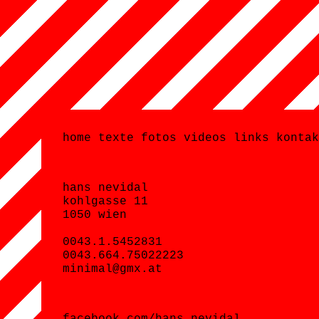
home
texte
fotos
videos
links
konta
hans nevidal
kohlgasse 11
1050 wien
0043.1.5452831
0043.664.75022223
minimal@gmx.at
facebook.com/hans.nevidal